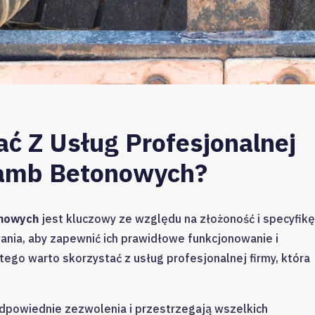
ć Z Usług Profesjonalnej
zamb Betonowych?
onowych
jest kluczowy ze względu na złożoność i specyfikę
nia, aby zapewnić ich prawidłowe funkcjonowanie i
go warto skorzystać z usług profesjonalnej firmy, która
odpowiednie zezwolenia i przestrzegają wszelkich