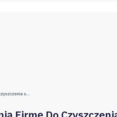
Jak wybrać odpowiednią firmę do czyszczenia szamb betonowych?
ią Firmę Do Czyszczen