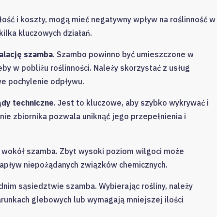
ość i koszty, mogą mieć negatywny wpływ na roślinność w
kilka kluczowych działań.
alację szamba
. Szambo powinno być umieszczone w
by w pobliżu roślinności. Należy skorzystać z usług
we pochylenie odpływu.
ądy techniczne
. Jest to kluczowe, aby szybko wykrywać i
ie zbiornika pozwala uniknąć jego przepełnienia i
wokół szamba. Zbyt wysoki poziom wilgoci może
napływ niepożądanych związków chemicznych.
nim sąsiedztwie szamba. Wybierając rośliny, należy
arunkach glebowych lub wymagają mniejszej ilości