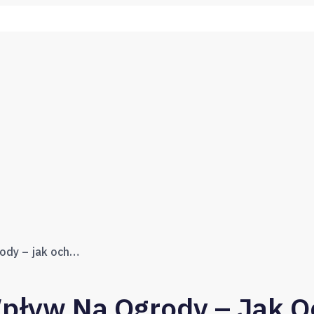
Szamba betonowe a wpływ na ogrody – jak ochronić rośliny przed szkodliwymi czynnikami?
ływ Na Ogrody – Jak Oc