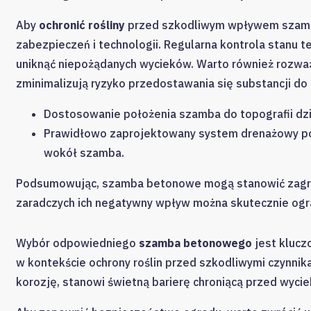
Aby
ochronić rośliny
przed szkodliwym wpływem szamb
zabezpieczeń i technologii. Regularna kontrola stanu 
uniknąć niepożądanych wycieków. Warto również rozważ
zminimalizują ryzyko przedostawania się substancji do 
Dostosowanie położenia szamba do topografii dzia
Prawidłowo zaprojektowany system drenażowy po
wokół szamba.
Podsumowując, szamba betonowe mogą stanowić zagroże
zaradczych ich negatywny wpływ można skutecznie ogra
Wybór odpowiedniego
szamba betonowego
jest klucz
w kontekście ochrony roślin przed szkodliwymi czynnika
korozję, stanowi świetną barierę chroniącą przed wyci