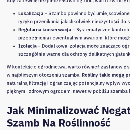
Aby zapewnić bezpieczeństwo ogrodu, warto zwrócić u
Lokalizacja
– Szambo powinno być umiejscowione 
ryzyko przenikania jakichkolwiek nieczystości do s
Regularna konserwacja
– Systematyczne kontrole
przepełnienia i ewentualnym awariom, które mogł
Izolacja
– Dodatkowa izolacja może znacząco ogra
szczególnie ważne dla ochrony delikatnych gatunk
W kontekście ogrodnictwa, warto również zastanowić s
w najbliższym otoczeniu szamba.
Rośliny takie mogą p
naturalną filtrację i ograniczając potencjalny wpływ 
pięknym i zdrowym ogrodem, nawet w pobliżu szamba
Jak Minimalizować Nega
Szamb Na Roślinność