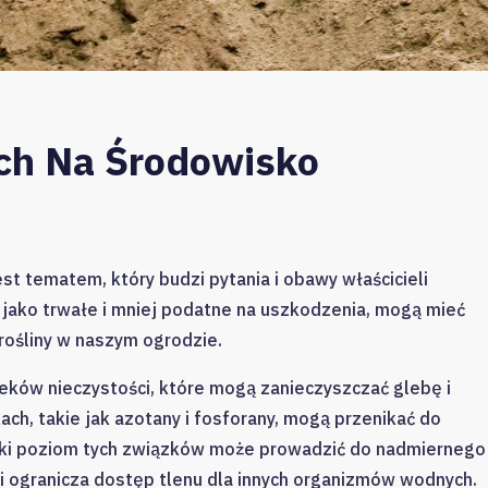
h Na Środowisko
st tematem, który budzi pytania i obawy właścicieli
ako trwałe i mniej podatne na uszkodzenia, mogą mieć
rośliny w naszym ogrodzie.
ków nieczystości, które mogą zanieczyszczać glebę i
h, takie jak azotany i fosforany, mogą przenikać do
soki poziom tych związków może prowadzić do nadmiernego
 ogranicza dostęp tlenu dla innych organizmów wodnych.