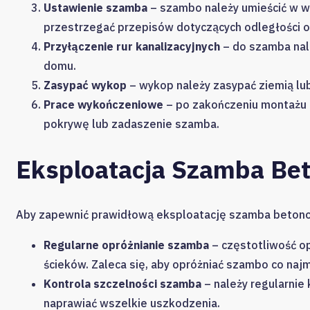
Ustawienie szamba
– szambo należy umieścić w w
przestrzegać przepisów dotyczących odległości o
Przyłączenie rur kanalizacyjnych
– do szamba nale
domu.
Zasypać wykop
– wykop należy zasypać ziemią lub
Prace wykończeniowe
– po zakończeniu montażu 
pokrywę lub zadaszenie szamba.
Eksploatacja Szamba Be
Aby zapewnić prawidłową eksploatację szamba betono
Regularne opróżnianie szamba
– częstotliwość op
ścieków. Zaleca się, aby opróżniać szambo co najm
Kontrola szczelności szamba
– należy regularnie
naprawiać wszelkie uszkodzenia.