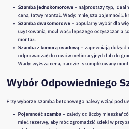
Szamba jednokomorowe
– najprostszy typ, ideal
cena, łatwy montaż. Wady: mniejsza pojemność, k
Szamba dwukomorowe
– popularny wybór dla wi
użytkowania, możliwość lepszego oczyszczania śc
montaż.
Szamba z komorą osadową
– zapewniają dokładni
odprowadzać do rowów melioracyjnych lub do grunt
Wady: wyższa cena, bardziej skomplikowany mont
Wybór Odpowiedniego S
Przy wyborze szamba betonowego należy wziąć pod uw
Pojemność szamba
– zależy od liczby mieszkańcó
mieć rezerwę, aby móc zgromadzić ścieki w przyp