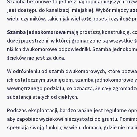
Szamba betonowe to jedne z najpopularniejszych rozw
jest dostępu do kanalizacji miejskiej. Wybór między
sz
wielu czynników, takich jak wielkość posesji czy ilość
Szamba jednokomorowe
mają prostszą konstrukcję, co
dużej przestrzeni, w której gromadzone są wszystkie śc
niż ich dwukomorowe odpowiedniki. Szamba jednokomor
ścieków nie jest za duża.
W odróżnieniu od szamb dwukomorowych, które pozwala
ich ostatecznym usunięciem, szamba jednokomorowe w
wewnętrznego podziału, co oznacza, że cały zgromadz
substancji stałych od ciekłych.
Podczas eksploatacji, bardzo ważne jest regularne op
aby zapobiec wyciekowi nieczystości do gruntu. Pomi
spełniają swoją funkcję w wielu domach, gdzie nie ma m