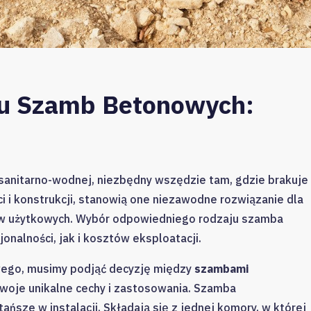
u Szamb Betonowych:
sanitarno-wodnej, niezbędny wszędzie tam, gdzie brakuje
ci i konstrukcji, stanowią one niezawodne rozwiązanie dla
w użytkowych. Wybór odpowiedniego rodzaju szamba
nalności, jak i kosztów eksploatacji.
wego, musimy podjąć decyzję między
szambami
swoje unikalne cechy i zastosowania. Szamba
ńsze w instalacji. Składają się z jednej komory, w której