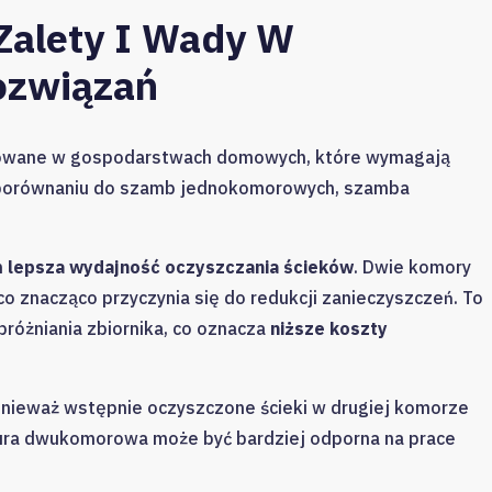
alety I Wady W
ozwiązań
owane w gospodarstwach domowych, które wymagają
 porównaniu do szamb jednokomorowych, szamba
h
lepsza wydajność oczyszczania ścieków
. Dwie komory
o znacząco przyczynia się do redukcji zanieczyszczeń. To
próżniania zbiornika, co oznacza
niższe koszty
onieważ wstępnie oczyszczone ścieki w drugiej komorze
tura dwukomorowa może być bardziej odporna na prace