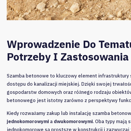
Wprowadzenie Do Temat
Potrzeby I Zastosowania
Szamba betonowe to kluczowy element infrastruktury 
dostępu do kanalizacji miejskiej. Dzięki swojej trwałoś
gospodarstw domowych oraz różnego rodzaju obiektó
betonowego jest istotny zarówno z perspektywy funkcjo
Kiedy rozważamy zakup lub instalację szamba betono
jednokomorowymi
a
dwukomorowymi
. Oba typy mają 
jednokomorowe są prostsze w konstrukcji i zazwyczaj ta