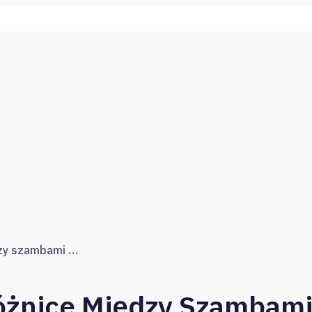
Szamba betonowe – różnice między szambami jednokomorowymi a dwukomorowymi
óżnice Między Szambam