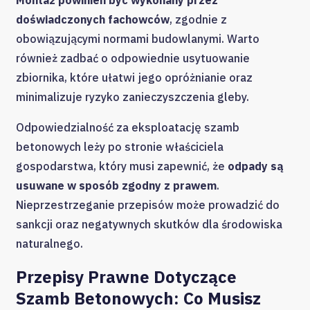
doświadczonych fachowców
, zgodnie z
obowiązującymi normami budowlanymi. Warto
również zadbać o odpowiednie usytuowanie
zbiornika, które ułatwi jego opróżnianie oraz
minimalizuje ryzyko zanieczyszczenia gleby.
Odpowiedzialność za eksploatację szamb
betonowych leży po stronie właściciela
gospodarstwa, który musi zapewnić, że
odpady są
usuwane w sposób zgodny z prawem
.
Nieprzestrzeganie przepisów może prowadzić do
sankcji oraz negatywnych skutków dla środowiska
naturalnego.
Przepisy Prawne Dotyczące
Szamb Betonowych: Co Musisz