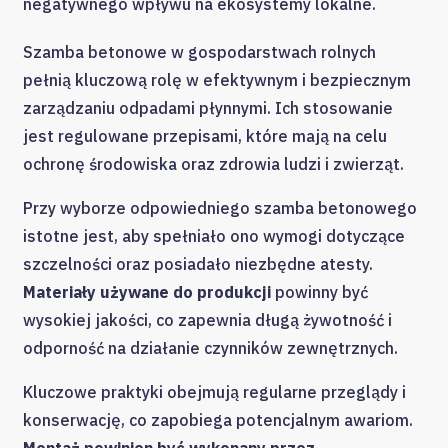
negatywnego wpływu na ekosystemy lokalne.
Szamba betonowe w gospodarstwach rolnych
pełnią kluczową rolę w efektywnym i bezpiecznym
zarządzaniu odpadami płynnymi. Ich stosowanie
jest regulowane przepisami, które mają na celu
ochronę środowiska oraz zdrowia ludzi i zwierząt.
Przy wyborze odpowiedniego szamba betonowego
istotne jest, aby spełniało ono wymogi dotyczące
szczelności oraz posiadało niezbędne atesty.
Materiały używane do produkcji
powinny być
wysokiej jakości, co zapewnia długą żywotność i
odporność na działanie czynników zewnętrznych.
Kluczowe praktyki obejmują regularne przeglądy i
konserwację, co zapobiega potencjalnym awariom.
Montaż powinien być wykonany przez