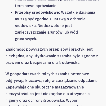
terminowe opróżnianie.
Przepisy środowiskowe:
Wszelkie działania
muszą być zgodne z ustawą o ochronie
środowiska. Niedozwolone jest
zanieczyszczanie gruntów lub wód
gruntowych.
Znajomość powyższych przepisów i praktyk jest
niezbędna, aby użytkowanie szamba było zgodne z
prawem oraz bezpieczne dla środowiska.
W gospodarstwach rolnych szamba betonowe
odgrywają kluczową rolę w zarządzaniu odpadami.
Zapewniają one skuteczne magazynowanie
nieczystości, co jest niezbędne dla utrzymania
higieny oraz ochrony środowiska. Wybór