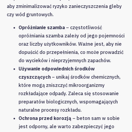
aby zminimalizować ryzyko zanieczyszczenia gleby
czy wód gruntowych.
Opróżnianie szamba
– częstotliwość
opróżniania szamba zależy od jego pojemności
oraz liczby użytkowników. Ważne jest, aby nie
dopuścić do przepełnienia, co może prowadzić
do wycieków i nieprzyjemnych zapachów.
Używanie odpowiednich środków
czyszczących
– unikaj środków chemicznych,
które mogą zniszczyć mikroorganizmy
rozkładające odpady. Zaleca się stosowanie
preparatów biologicznych, wspomagających
naturalne procesy rozkładu.
Ochrona przed korozją
– beton sam w sobie
jest odporny, ale warto zabezpieczyć jego