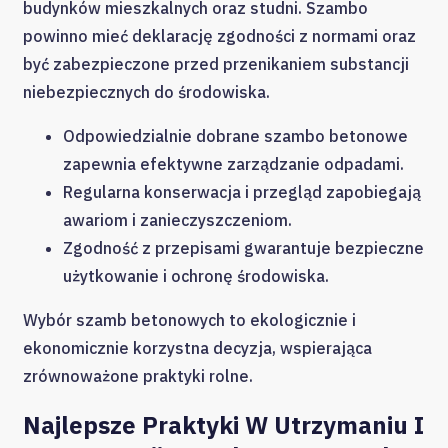
budynków mieszkalnych oraz studni. Szambo
powinno mieć deklarację zgodności z normami oraz
być zabezpieczone przed przenikaniem substancji
niebezpiecznych do środowiska.
Odpowiedzialnie dobrane szambo betonowe
zapewnia efektywne zarządzanie odpadami.
Regularna konserwacja i przegląd zapobiegają
awariom i zanieczyszczeniom.
Zgodność z przepisami gwarantuje bezpieczne
użytkowanie i ochronę środowiska.
Wybór szamb betonowych to ekologicznie i
ekonomicznie korzystna decyzja, wspierająca
zrównoważone praktyki rolne.
Najlepsze Praktyki W Utrzymaniu I