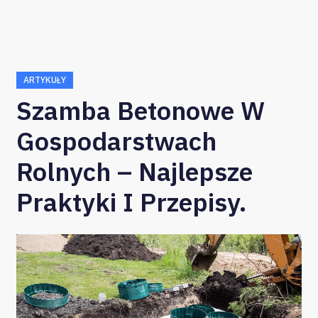
ARTYKUŁY
Szamba Betonowe W
Gospodarstwach
Rolnych – Najlepsze
Praktyki I Przepisy.