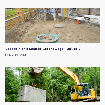
Uszczelnienie Szamba Betonowego – Jak To…
Mar 23, 2024