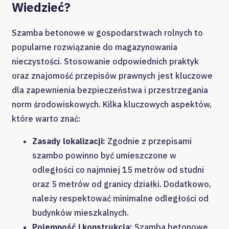
Wiedzieć?
Szamba betonowe w gospodarstwach rolnych to
popularne rozwiązanie do magazynowania
nieczystości. Stosowanie odpowiednich praktyk
oraz znajomość przepisów prawnych jest kluczowe
dla zapewnienia bezpieczeństwa i przestrzegania
norm środowiskowych. Kilka kluczowych aspektów,
które warto znać:
Zasady lokalizacji:
Zgodnie z przepisami
szambo powinno być umieszczone w
odległości co najmniej 15 metrów od studni
oraz 5 metrów od granicy działki. Dodatkowo,
należy respektować minimalne odległości od
budynków mieszkalnych.
Pojemność i konstrukcja:
Szamba betonowe