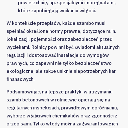
powierzchnię, np. specjalnymi impregnatami,
które zapobiegają wnikaniu wilgoci.
W kontekście przepisów, każde szambo musi
spełniać określone normy prawne, dotyczące m.in.
lokalizacji, pojemności oraz zabezpieczeń przed
wyciekami. Rolnicy powinni być świadomi aktualnych
regulacji i dostosować instalacje do wymogów
prawnych, co zapewni nie tylko bezpieczeństwo
ekologiczne, ale także uniknie niepotrzebnych kar
finansowych.
Podsumowując, najlepsze praktyki w utrzymaniu
szamb betonowych w rolnictwie opierają się na
regularnych inspekcjach, prawidłowym opróżnianiu,
wyborze właściwych chemikaliów oraz zgodności z
przepisami. Tylko wtedy można zagwarantować ich