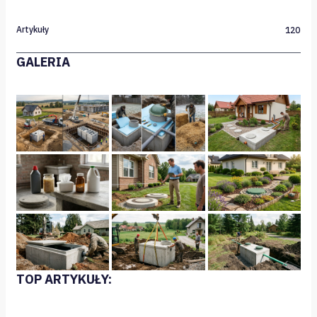
Artykuły
120
GALERIA
TOP ARTYKUŁY: