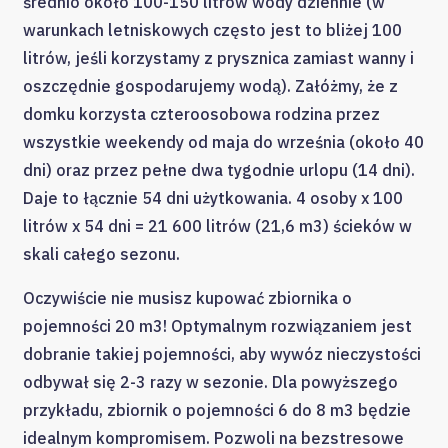
średnio około 100-150 litrów wody dziennie (w
warunkach letniskowych często jest to bliżej 100
litrów, jeśli korzystamy z prysznica zamiast wanny i
oszczędnie gospodarujemy wodą). Załóżmy, że z
domku korzysta czteroosobowa rodzina przez
wszystkie weekendy od maja do września (około 40
dni) oraz przez pełne dwa tygodnie urlopu (14 dni).
Daje to łącznie 54 dni użytkowania. 4 osoby x 100
litrów x 54 dni = 21 600 litrów (21,6 m3) ścieków w
skali całego sezonu.
Oczywiście nie musisz kupować zbiornika o
pojemności 20 m3! Optymalnym rozwiązaniem jest
dobranie takiej pojemności, aby wywóz nieczystości
odbywał się 2-3 razy w sezonie. Dla powyższego
przykładu, zbiornik o pojemności 6 do 8 m3 będzie
idealnym kompromisem. Pozwoli na bezstresowe